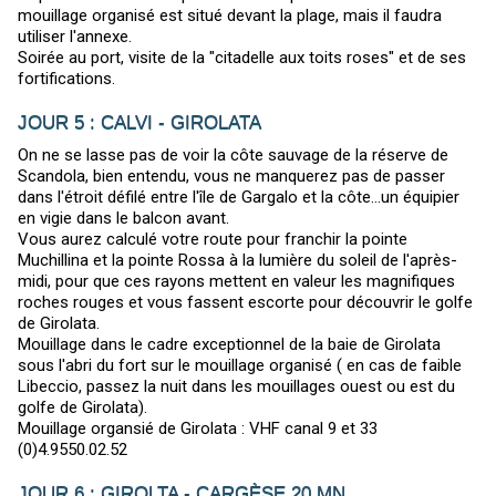
mouillage organisé est situé devant la plage, mais il faudra
utiliser l'annexe.
Soirée au port, visite de la "citadelle aux toits roses" et de ses
fortifications.
JOUR 5 : CALVI - GIROLATA
On ne se lasse pas de voir la côte sauvage de la réserve de
Scandola, bien entendu, vous ne manquerez pas de passer
dans l'étroit défilé entre l'île de Gargalo et la côte...un équipier
en vigie dans le balcon avant.
Vous aurez calculé votre route pour franchir la pointe
Muchillina et la pointe Rossa à la lumière du soleil de l'après-
midi, pour que ces rayons mettent en valeur les magnifiques
roches rouges et vous fassent escorte pour découvrir le golfe
de Girolata.
Mouillage dans le cadre exceptionnel de la baie de Girolata
sous l'abri du fort sur le mouillage organisé ( en cas de faible
Libeccio, passez la nuit dans les mouillages ouest ou est du
golfe de Girolata).
Mouillage organsié de Girolata : VHF canal 9 et 33
(0)4.9550.02.52
JOUR 6 : GIROLTA - CARGÈSE 20 MN